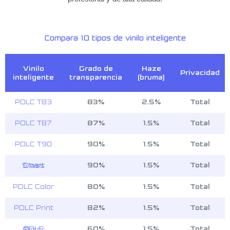
Compara 10 tipos de vinilo inteligente
Vinilo
Grado de
Haze
Privacidad
inteligente
transparencia
(bruma)
PDLC T83
83%
2.5%
Total
PDLC T87
87%
1.5%
Total
PDLC T90
90%
1.5%
Total
90%
1.5%
Total
Smart Glass
PDLC Color
80%
1.5%
Total
PDLC Print
82%
1.5%
Total
60%
1.5%
Total
PDLC Mirror